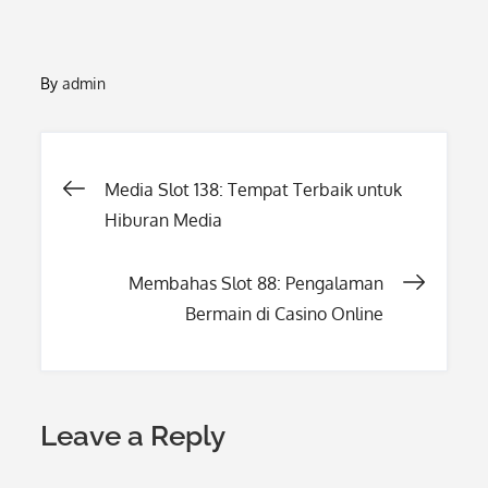
By
admin
Post
Media Slot 138: Tempat Terbaik untuk
Hiburan Media
navigation
Membahas Slot 88: Pengalaman
Bermain di Casino Online
Leave a Reply