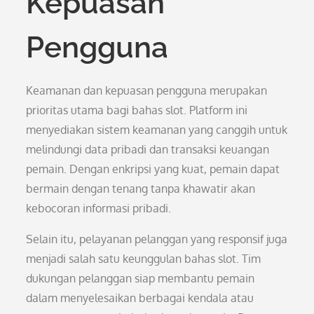
Kepuasan
Pengguna
Keamanan dan kepuasan pengguna merupakan
prioritas utama bagi bahas slot. Platform ini
menyediakan sistem keamanan yang canggih untuk
melindungi data pribadi dan transaksi keuangan
pemain. Dengan enkripsi yang kuat, pemain dapat
bermain dengan tenang tanpa khawatir akan
kebocoran informasi pribadi.
Selain itu, pelayanan pelanggan yang responsif juga
menjadi salah satu keunggulan bahas slot. Tim
dukungan pelanggan siap membantu pemain
dalam menyelesaikan berbagai kendala atau