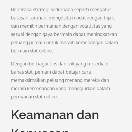
Beberapa strategi sederhana seperti mengatur
batasan taruhan, mengelola modal dengan bijak,
dan memilih permainan dengan volatilitas yang
sesuai dengan gaya bermain dapat meningkatkan
peluang pemain untuk meraih kemenangan dalam
bermain slot online.
Dengan berbagai tips dan trik yang tersedia di
bahas slot, pemain dapat belajar cara
memaksimalkan peluang menang mereka dan
meraih kemenangan yang menggiurkan dalam
permainan slot online.
Keamanan dan