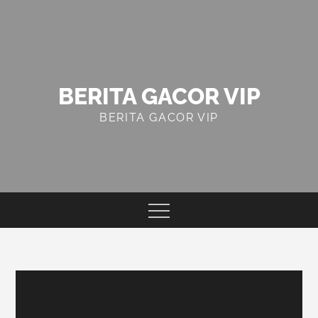
Skip
to
content
BERITA GACOR VIP
BERITA GACOR VIP