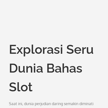
Explorasi Seru
Dunia Bahas
Slot
Saat ini, dunia perjudian daring semakin diminati