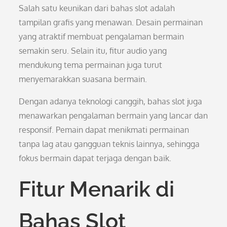
Salah satu keunikan dari bahas slot adalah
tampilan grafis yang menawan. Desain permainan
yang atraktif membuat pengalaman bermain
semakin seru. Selain itu, fitur audio yang
mendukung tema permainan juga turut
menyemarakkan suasana bermain.
Dengan adanya teknologi canggih, bahas slot juga
menawarkan pengalaman bermain yang lancar dan
responsif. Pemain dapat menikmati permainan
tanpa lag atau gangguan teknis lainnya, sehingga
fokus bermain dapat terjaga dengan baik.
Fitur Menarik di
Bahas Slot