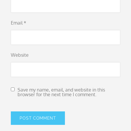
Email
*
Website
Save my name, email, and website in this
browser for the next time I comment.