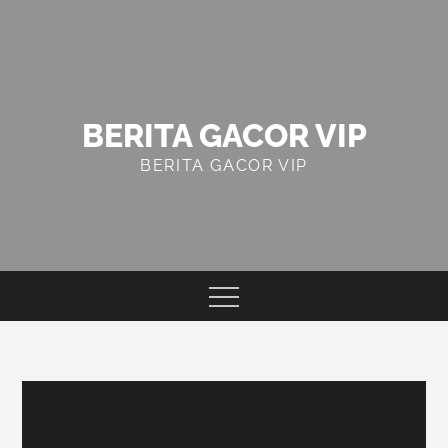
Skip
to
content
BERITA GACOR VIP
BERITA GACOR VIP