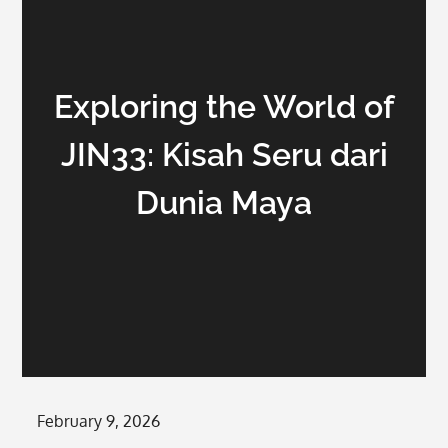
Exploring the World of
JIN33: Kisah Seru dari
Dunia Maya
Posted
February 9, 2026