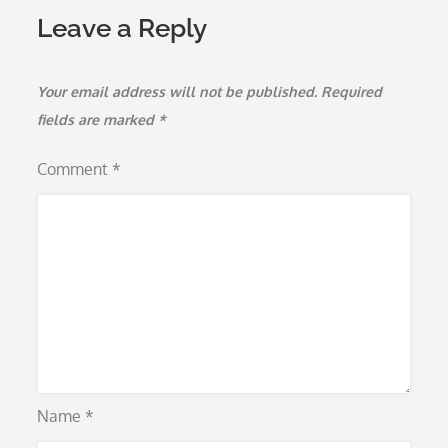
Leave a Reply
Your email address will not be published.
Required
fields are marked
*
Comment
*
Name
*