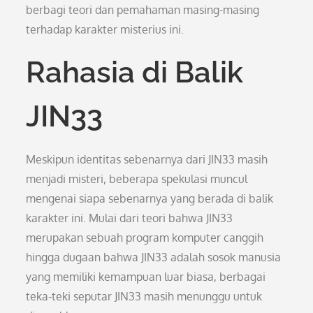
berbagi teori dan pemahaman masing-masing
terhadap karakter misterius ini.
Rahasia di Balik
JIN33
Meskipun identitas sebenarnya dari JIN33 masih
menjadi misteri, beberapa spekulasi muncul
mengenai siapa sebenarnya yang berada di balik
karakter ini. Mulai dari teori bahwa JIN33
merupakan sebuah program komputer canggih
hingga dugaan bahwa JIN33 adalah sosok manusia
yang memiliki kemampuan luar biasa, berbagai
teka-teki seputar JIN33 masih menunggu untuk