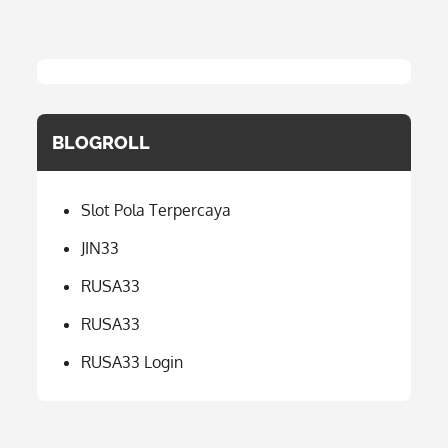
BLOGROLL
Slot Pola Terpercaya
JIN33
RUSA33
RUSA33
RUSA33 Login