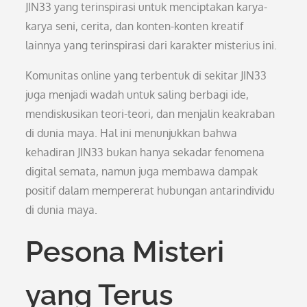
JIN33 yang terinspirasi untuk menciptakan karya-
karya seni, cerita, dan konten-konten kreatif
lainnya yang terinspirasi dari karakter misterius ini.
Komunitas online yang terbentuk di sekitar JIN33
juga menjadi wadah untuk saling berbagi ide,
mendiskusikan teori-teori, dan menjalin keakraban
di dunia maya. Hal ini menunjukkan bahwa
kehadiran JIN33 bukan hanya sekadar fenomena
digital semata, namun juga membawa dampak
positif dalam mempererat hubungan antarindividu
di dunia maya.
Pesona Misteri
yang Terus