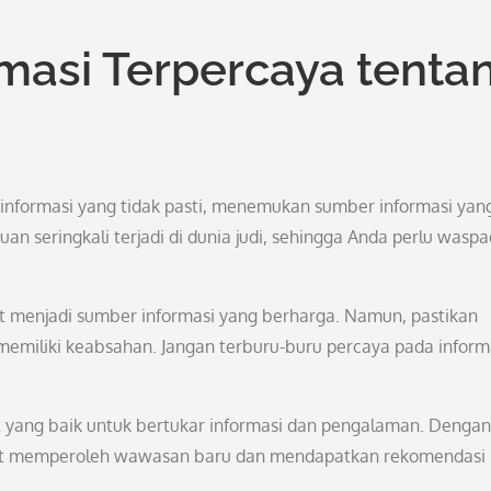
asi Terpercaya tenta
n informasi yang tidak pasti, menemukan sumber informasi yan
uan seringkali terjadi di dunia judi, sehingga Anda perlu wasp
apat menjadi sumber informasi yang berharga. Namun, pastikan
n memiliki keabsahan. Jangan terburu-buru percaya pada inform
t yang baik untuk bertukar informasi dan pengalaman. Dengan
at memperoleh wawasan baru dan mendapatkan rekomendasi