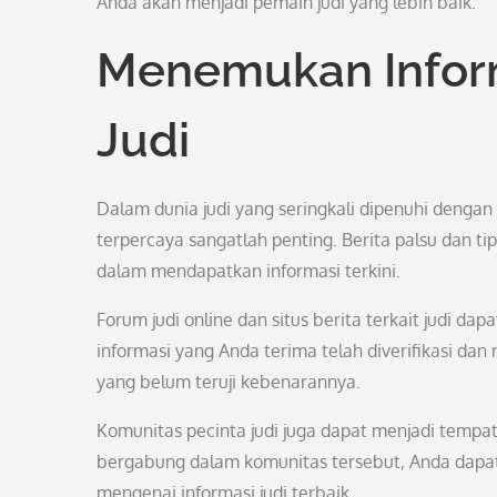
Anda akan menjadi pemain judi yang lebih baik.
Menemukan Inform
Judi
Dalam dunia judi yang seringkali dipenuhi denga
terpercaya sangatlah penting. Berita palsu dan tip
dalam mendapatkan informasi terkini.
Forum judi online dan situs berita terkait judi d
informasi yang Anda terima telah diverifikasi da
yang belum teruji kebenarannya.
Komunitas pecinta judi juga dapat menjadi tempa
bergabung dalam komunitas tersebut, Anda dap
mengenai informasi judi terbaik.