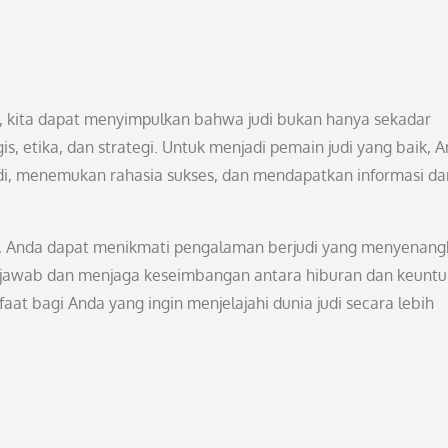
di, kita dapat menyimpulkan bahwa judi bukan hanya sekadar
s, etika, dan strategi. Untuk menjadi pemain judi yang baik, 
i, menemukan rahasia sukses, dan mendapatkan informasi da
n, Anda dapat menikmati pengalaman berjudi yang menyenan
 jawab dan menjaga keseimbangan antara hiburan dan keunt
at bagi Anda yang ingin menjelajahi dunia judi secara lebih