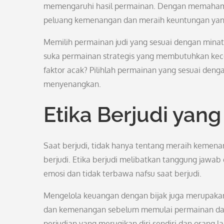
memengaruhi hasil permainan. Dengan memahami k
peluang kemenangan dan meraih keuntungan yang
Memilih permainan judi yang sesuai dengan minat
suka permainan strategis yang membutuhkan ke
faktor acak? Pilihlah permainan yang sesuai deng
menyenangkan.
Etika Berjudi yang
Saat berjudi, tidak hanya tentang meraih kemen
berjudi. Etika berjudi melibatkan tanggung jawab
emosi dan tidak terbawa nafsu saat berjudi.
Mengelola keuangan dengan bijak juga merupakan 
dan kemenangan sebelum memulai permainan dan d
perjudian yang merugikan diri sendiri dan orang la