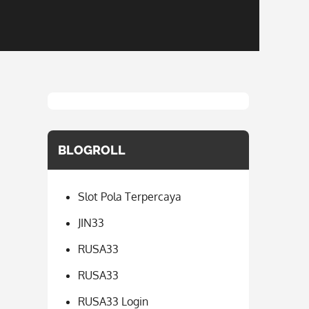
BLOGROLL
Slot Pola Terpercaya
JIN33
RUSA33
RUSA33
RUSA33 Login