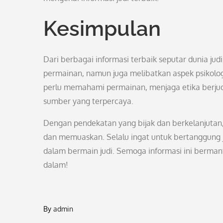
Kesimpulan
Dari berbagai informasi terbaik seputar dunia ju
permainan, namun juga melibatkan aspek psikologi
perlu memahami permainan, menjaga etika berjud
sumber yang terpercaya.
Dengan pendekatan yang bijak dan berkelanjuta
dan memuaskan. Selalu ingat untuk bertanggung
dalam bermain judi. Semoga informasi ini bermanfa
dalam!
By
admin