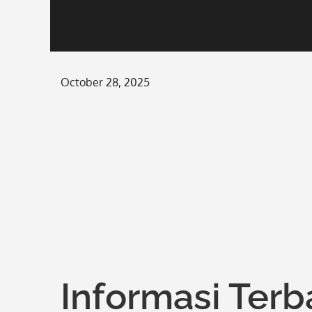
Posted
October 28, 2025
on
Informasi Terb