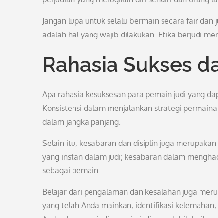
Jangan lupa untuk selalu bermain secara fair dan 
adalah hal yang wajib dilakukan. Etika berjudi 
Rahasia Sukses d
Apa rahasia kesuksesan para pemain judi yang dap
Konsistensi dalam menjalankan strategi permain
dalam jangka panjang.
Selain itu, kesabaran dan disiplin juga merupakan
yang instan dalam judi; kesabaran dalam mengh
sebagai pemain.
Belajar dari pengalaman dan kesalahan juga merup
yang telah Anda mainkan, identifikasi kelemahan,