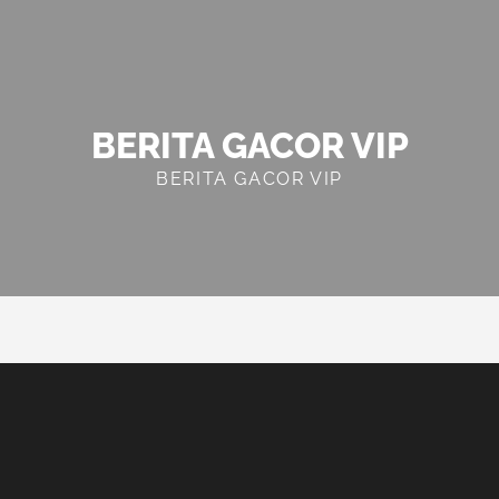
BERITA GACOR VIP
BERITA GACOR VIP