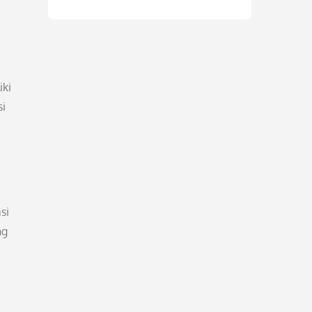
iki
si
si
ng