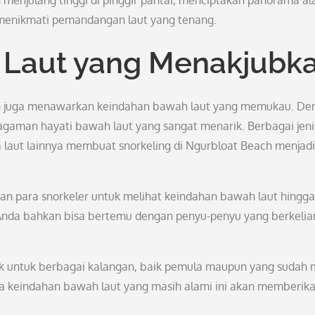
menjulang tinggi di pinggir pantai, menciptakan panorama a
 menikmati pemandangan laut yang tenang.
 Laut yang Menakjubk
ch juga menawarkan keindahan bawah laut yang memukau. De
agaman hayati bawah laut yang sangat menarik. Berbagai jeni
a laut lainnya membuat snorkeling di Ngurbloat Beach menjadi
hkan para snorkeler untuk melihat keindahan bawah laut hingga
 Anda bahkan bisa bertemu dengan penyu-penyu yang berkeliar
ok untuk berbagai kalangan, baik pemula maupun yang sudah 
 keindahan bawah laut yang masih alami ini akan memberik