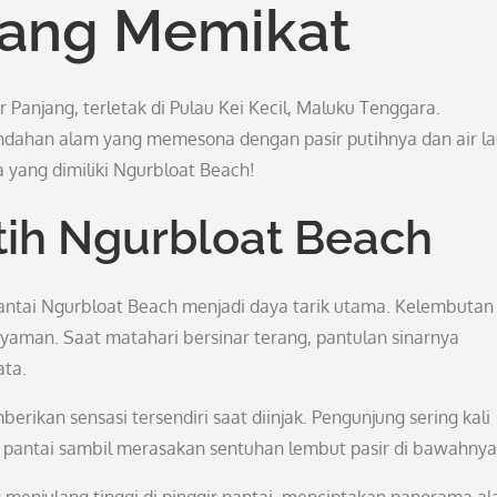
yang Memikat
 Panjang, terletak di Pulau Kei Kecil, Maluku Tenggara.
ndahan alam yang memesona dengan pasir putihnya dan air la
a yang dimiliki Ngurbloat Beach!
tih Ngurbloat Beach
antai Ngurbloat Beach menjadi daya tarik utama. Kelembutan 
yaman. Saat matahari bersinar terang, pantulan sinarnya
ata.
berikan sensasi tersendiri saat diinjak. Pengunjung sering kali
ang pantai sambil merasakan sentuhan lembut pasir di bawahnya