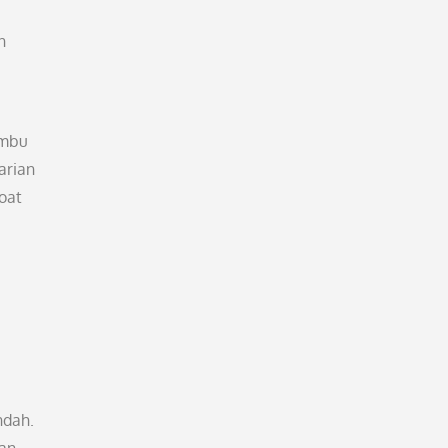
n
umbu
arian
oat
ndah.