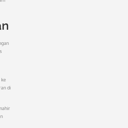
lam
an
ngan
s
 ke
an di
mahir
an