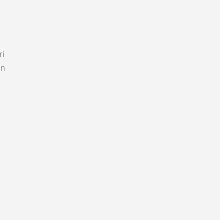
ri
an