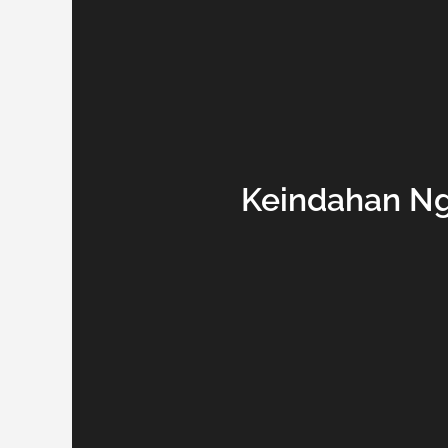
Keindahan Ng