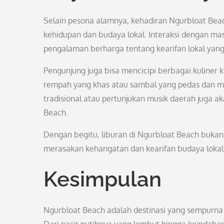
Selain pesona alamnya, kehadiran Ngurbloat Bea
kehidupan dan budaya lokal. Interaksi dengan 
pengalaman berharga tentang kearifan lokal yang
Pengunjung juga bisa mencicipi berbagai kuliner 
rempah yang khas atau sambal yang pedas dan men
tradisional atau pertunjukan musik daerah juga
Beach.
Dengan begitu, liburan di Ngurbloat Beach bukan
merasakan kehangatan dan kearifan budaya loka
Kesimpulan
Ngurbloat Beach adalah destinasi yang sempurna