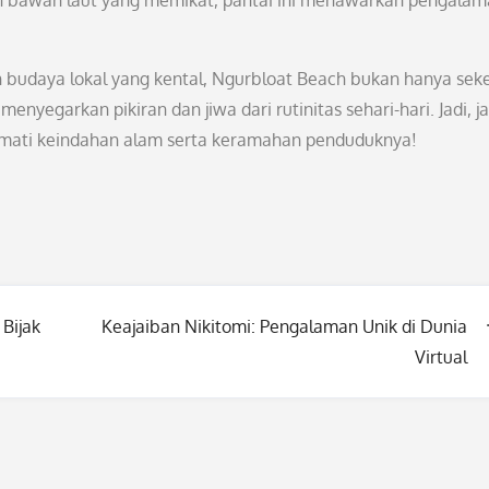
an bawah laut yang memikat, pantai ini menawarkan pengala
 budaya lokal yang kental, Ngurbloat Beach bukan hanya sek
menyegarkan pikiran dan jiwa dari rutinitas sehari-hari. Jadi, 
kmati keindahan alam serta keramahan penduduknya!
Bijak
Keajaiban Nikitomi: Pengalaman Unik di Dunia
Virtual