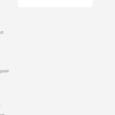
ut
pasir
.