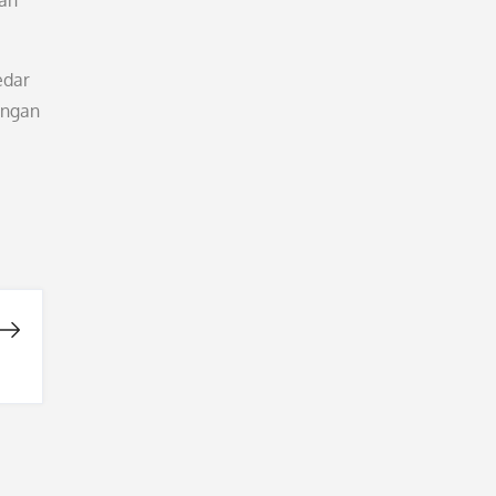
man
edar
jangan