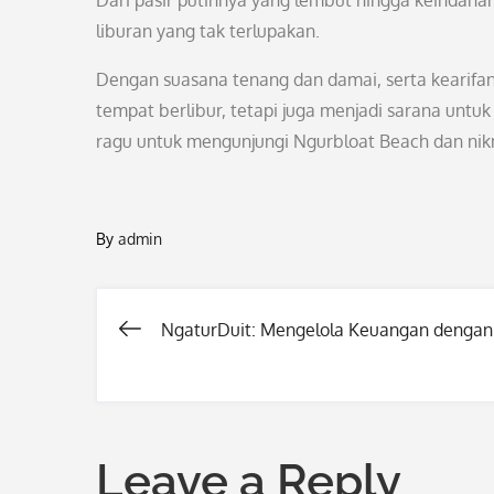
Dari pasir putihnya yang lembut hingga keindah
liburan yang tak terlupakan.
Dengan suasana tenang dan damai, serta kearifan
tempat berlibur, tetapi juga menjadi sarana untuk 
ragu untuk mengunjungi Ngurbloat Beach dan ni
By
admin
NgaturDuit: Mengelola Keuangan dengan 
Post
navigation
Leave a Reply