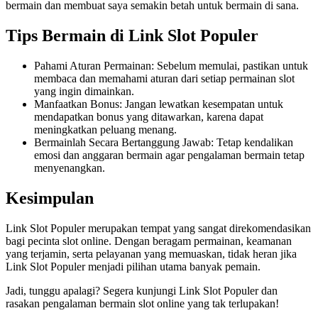
bermain dan membuat saya semakin betah untuk bermain di sana.
Tips Bermain di Link Slot Populer
Pahami Aturan Permainan: Sebelum memulai, pastikan untuk
membaca dan memahami aturan dari setiap permainan slot
yang ingin dimainkan.
Manfaatkan Bonus: Jangan lewatkan kesempatan untuk
mendapatkan bonus yang ditawarkan, karena dapat
meningkatkan peluang menang.
Bermainlah Secara Bertanggung Jawab: Tetap kendalikan
emosi dan anggaran bermain agar pengalaman bermain tetap
menyenangkan.
Kesimpulan
Link Slot Populer merupakan tempat yang sangat direkomendasikan
bagi pecinta slot online. Dengan beragam permainan, keamanan
yang terjamin, serta pelayanan yang memuaskan, tidak heran jika
Link Slot Populer menjadi pilihan utama banyak pemain.
Jadi, tunggu apalagi? Segera kunjungi Link Slot Populer dan
rasakan pengalaman bermain slot online yang tak terlupakan!