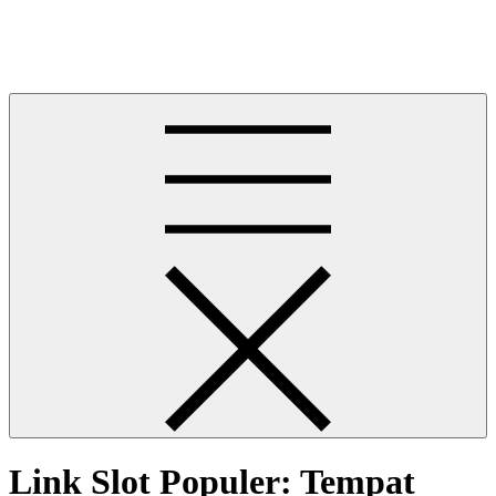
Skip
Berita Gacor VIP
to
Berita Gacor VIP
content
Link Slot Populer: Tempat