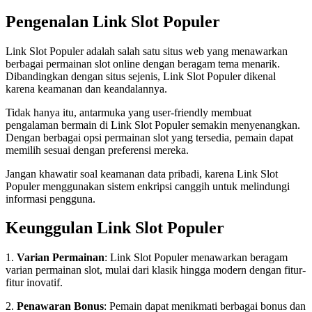
Pengenalan Link Slot Populer
Link Slot Populer adalah salah satu situs web yang menawarkan
berbagai permainan slot online dengan beragam tema menarik.
Dibandingkan dengan situs sejenis, Link Slot Populer dikenal
karena keamanan dan keandalannya.
Tidak hanya itu, antarmuka yang user-friendly membuat
pengalaman bermain di Link Slot Populer semakin menyenangkan.
Dengan berbagai opsi permainan slot yang tersedia, pemain dapat
memilih sesuai dengan preferensi mereka.
Jangan khawatir soal keamanan data pribadi, karena Link Slot
Populer menggunakan sistem enkripsi canggih untuk melindungi
informasi pengguna.
Keunggulan Link Slot Populer
1.
Varian Permainan
: Link Slot Populer menawarkan beragam
varian permainan slot, mulai dari klasik hingga modern dengan fitur-
fitur inovatif.
2.
Penawaran Bonus
: Pemain dapat menikmati berbagai bonus dan