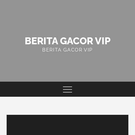
Skip
to
content
BERITA GACOR VIP
BERITA GACOR VIP