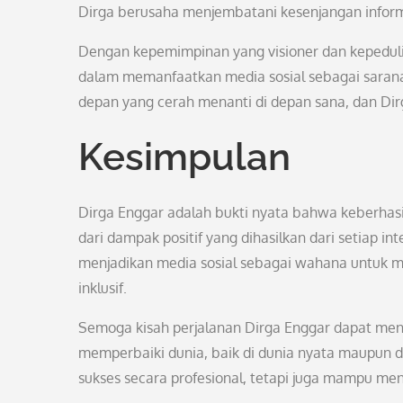
Dirga berusaha menjembatani kesenjangan infor
Dengan kepemimpinan yang visioner dan kepedulia
dalam memanfaatkan media sosial sebagai sarana
depan yang cerah menanti di depan sana, dan Dir
Kesimpulan
Dirga Enggar adalah bukti nyata bahwa keberhasila
dari dampak positif yang dihasilkan dari setiap 
menjadikan media sosial sebagai wahana untuk m
inklusif.
Semoga kisah perjalanan Dirga Enggar dapat meng
memperbaiki dunia, baik di dunia nyata maupun di
sukses secara profesional, tetapi juga mampu men