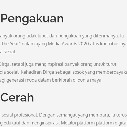
 Pengakuan
anyak orang tidak luput dari pengakuan yang diterimanya. Ia
 The Year” dalam ajang Media Awards 2020 atas kontribusiny
 sosial.
irga, tetapi juga menginspirasi banyak orang untuk turut
dia sosial. Kehadiran Dirga sebagai sosok yang memberdayak
agi generasi muda dalam berkiprah di dunia maya.
 Cerah
a sosial profesional. Dengan semangat yang membara, ia terus
edukatif dan menginspirasi. Melalui platform-platform digita