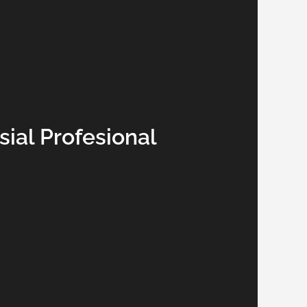
ial Profesional