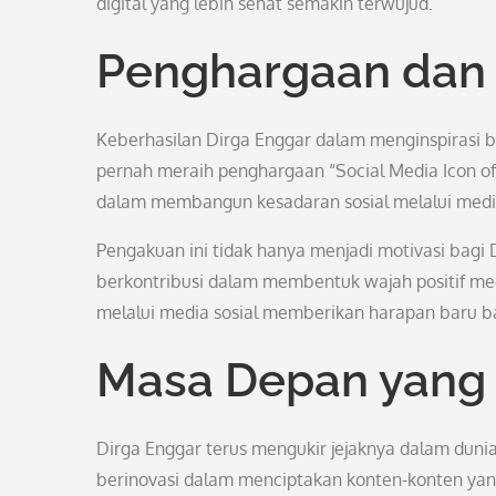
digital yang lebih sehat semakin terwujud.
Penghargaan dan
Keberhasilan Dirga Enggar dalam menginspirasi b
pernah meraih penghargaan “Social Media Icon of
dalam membangun kesadaran sosial melalui media
Pengakuan ini tidak hanya menjadi motivasi bagi D
berkontribusi dalam membentuk wajah positif me
melalui media sosial memberikan harapan baru b
Masa Depan yang
Dirga Enggar terus mengukir jejaknya dalam duni
berinovasi dalam menciptakan konten-konten yang 