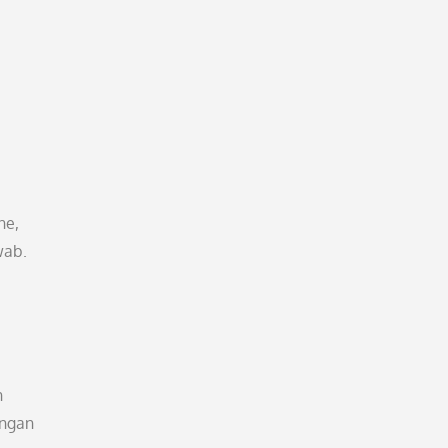
ne,
wab.
n
ungan