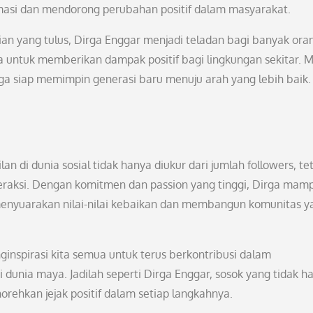
masi dan mendorong perubahan positif dalam masyarakat.
n yang tulus, Dirga Enggar menjadi teladan bagi banyak ora
 untuk memberikan dampak positif bagi lingkungan sekitar. 
ga siap memimpin generasi baru menuju arah yang lebih baik.
n di dunia sosial tidak hanya diukur dari jumlah followers, te
interaksi. Dengan komitmen dan passion yang tinggi, Dirga mam
enyuarakan nilai-nilai kebaikan dan membangun komunitas y
inspirasi kita semua untuk terus berkontribusi dalam
 dunia maya. Jadilah seperti Dirga Enggar, sosok yang tidak h
orehkan jejak positif dalam setiap langkahnya.