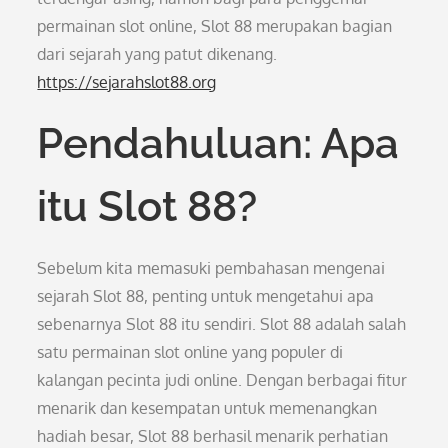
permainan slot online, Slot 88 merupakan bagian
dari sejarah yang patut dikenang.
https://sejarahslot88.org
Pendahuluan: Apa
itu Slot 88?
Sebelum kita memasuki pembahasan mengenai
sejarah Slot 88, penting untuk mengetahui apa
sebenarnya Slot 88 itu sendiri. Slot 88 adalah salah
satu permainan slot online yang populer di
kalangan pecinta judi online. Dengan berbagai fitur
menarik dan kesempatan untuk memenangkan
hadiah besar, Slot 88 berhasil menarik perhatian