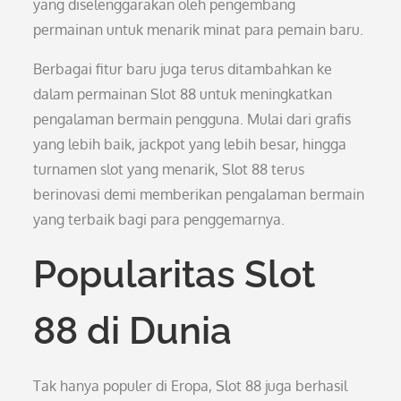
yang diselenggarakan oleh pengembang
permainan untuk menarik minat para pemain baru.
Berbagai fitur baru juga terus ditambahkan ke
dalam permainan Slot 88 untuk meningkatkan
pengalaman bermain pengguna. Mulai dari grafis
yang lebih baik, jackpot yang lebih besar, hingga
turnamen slot yang menarik, Slot 88 terus
berinovasi demi memberikan pengalaman bermain
yang terbaik bagi para penggemarnya.
Popularitas Slot
88 di Dunia
Tak hanya populer di Eropa, Slot 88 juga berhasil