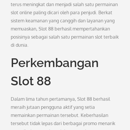
terus meningkat dan menjadi salah satu permainan
slot online paling dicari oleh para penjudi. Berkat
sistem keamanan yang canggih dan layanan yang
memuaskan, Slot 88 berhasil mempertahankan
posisinya sebagai salah satu permainan slot terbaik
di dunia.
Perkembangan
Slot 88
Dalam lima tahun pertamanya, Slot 88 berhasil
meraih jutaan pengguna aktif yang setia
memainkan permainan tersebut. Keberhasilan
tersebut tidak lepas dari berbagai promo menarik