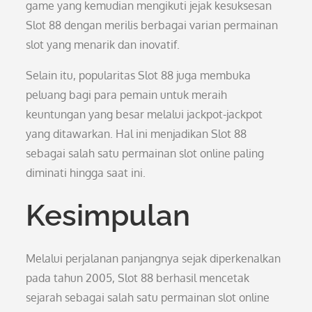
game yang kemudian mengikuti jejak kesuksesan
Slot 88 dengan merilis berbagai varian permainan
slot yang menarik dan inovatif.
Selain itu, popularitas Slot 88 juga membuka
peluang bagi para pemain untuk meraih
keuntungan yang besar melalui jackpot-jackpot
yang ditawarkan. Hal ini menjadikan Slot 88
sebagai salah satu permainan slot online paling
diminati hingga saat ini.
Kesimpulan
Melalui perjalanan panjangnya sejak diperkenalkan
pada tahun 2005, Slot 88 berhasil mencetak
sejarah sebagai salah satu permainan slot online