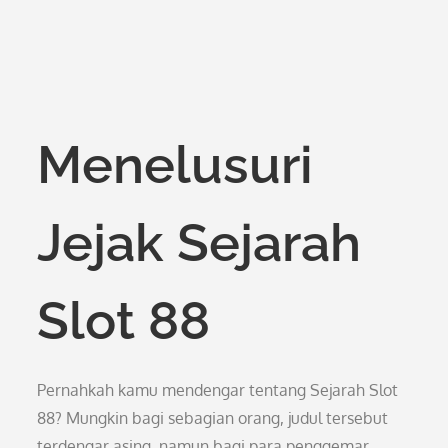
Menelusuri
Jejak Sejarah
Slot 88
Pernahkah kamu mendengar tentang Sejarah Slot
88? Mungkin bagi sebagian orang, judul tersebut
terdengar asing, namun bagi para penggemar